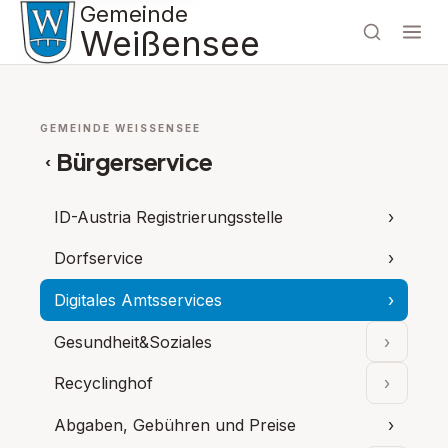
Gemeinde
Weißensee
GEMEINDE WEISSENSEE
Bürgerservice
‹
ID-Austria Registrierungsstelle
›
Dorfservice
›
Digitales Amtsservices
›
Gesundheit&Soziales
›
Unterpu
Recyclinghof
›
Unterpu
Abgaben, Gebühren und Preise
›