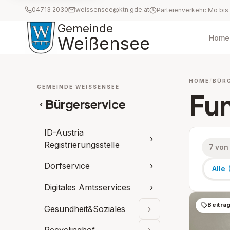
04713 2030
weissensee@ktn.gde.at
Gemeinde
Weißensee
Home
HOME
BÜR
GEMEINDE WEISSENSEE
Fu
Bürgerservice
‹
ID-Austria
›
Registrierungsstelle
7 von
Dorfservice
›
Alle
Digitales Amtsservices
›
Beitra
Gesundheit&Soziales
›
Unterpunkte aufklap