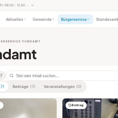
Parteienverkehr: Mo bis Fr: 08.00 - 12.00 Uhr und Mo und Do: 14.00 - 17.00 Uhr
Aktuelles
Gemeinde
Bürgerservice
Standesam
GERSERVICE
FUNDAMT
ndamt
 7
(7)
Beiträge
(7)
Veranstaltungen
(0)
g
Beitrag
pen: Gesundheit&Soziales