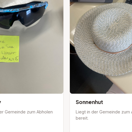
pen: Recyclinghof
pen: Wirtschaft&Tourismus
pen: Service
y
Sonnenhut
 der Gemeinde zum Abholen
Liegt in der Gemeinde zum
bereit.