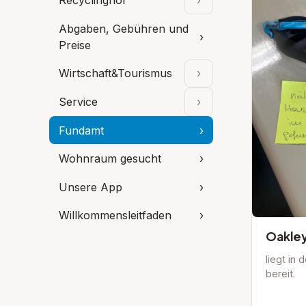
Recyclinghof
›
Unterpunkte aufklap
Abgaben, Gebühren und
›
Preise
Wirtschaft&Tourismus
›
Unterpunkte aufklap
Service
›
Unterpunkte aufklap
Fundamt
›
Wohnraum gesucht
›
Unsere App
›
Willkommensleitfaden
›
Oakle
liegt in
bereit.