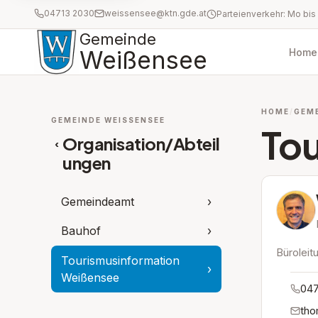
04713 2030
weissensee@ktn.gde.at
Gemeinde
Weißensee
Home
HOME
GEM
GEMEINDE WEISSENSEE
To
Organisation/Abteil
‹
ungen
Gemeindeamt
›
Bauhof
›
Büroleit
Tourismusinformation
›
Weißensee
047
tho