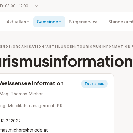
Parteienverkehr: Mo bis Fr: 08.00 - 12.00 Uhr und Mo und Do: 14.00 - 17.00 Uhr
Aktuelles
Gemeinde
Bürgerservice
Standesam
EINDE
ORGANISATION/ABTEILUNGEN
TOURISMUSINFORMATION W
urismusinformatio
Weissensee Information
Tourismus
Mag. Thomas Michor
ung, Mobilitätsmanagement, PR
13 222032
mas.michor@ktn.gde.at