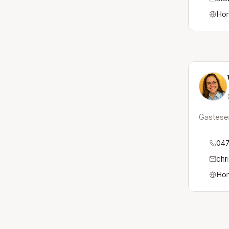
Ho
Gästese
047
chr
Ho