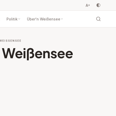
A
+
t
Politik
Über'n Weißensee
EISSENSEE
n Weißensee