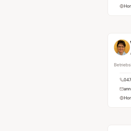
Ho
Betriebs
047
ann
Ho