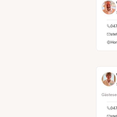
047
ste
Ho
Gästese
047
ste