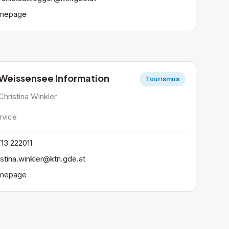
mepage
Weissensee Information
Tourismus
Christina Winkler
rvice
13 222011
istina.winkler@ktn.gde.at
mepage