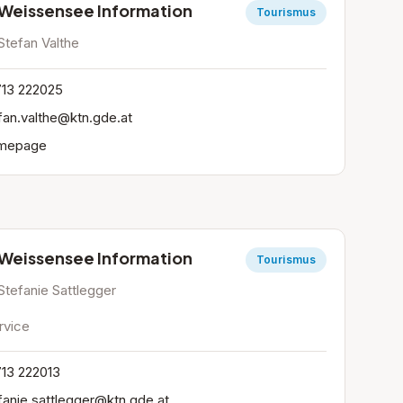
Weissensee Information
Tourismus
Stefan Valthe
13 222025
fan.valthe@ktn.gde.at
mepage
Weissensee Information
Tourismus
Stefanie Sattlegger
rvice
13 222013
fanie.sattlegger@ktn.gde.at