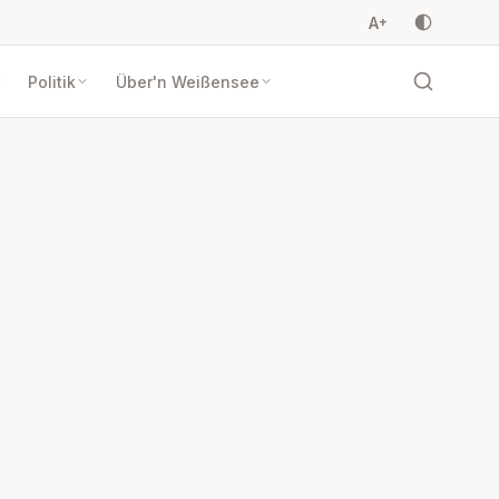
A
+
t
Politik
Über'n Weißensee