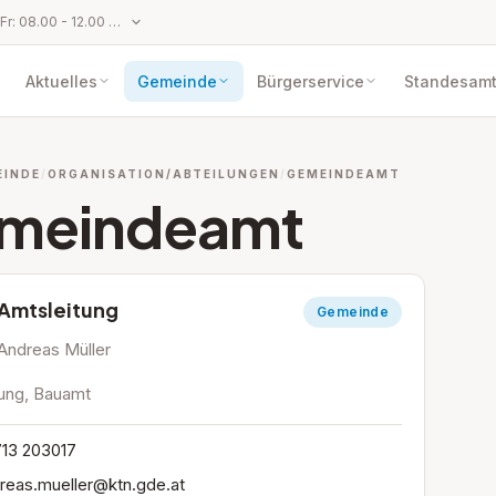
Parteienverkehr: Mo bis Fr: 08.00 - 12.00 Uhr und Mo und Do: 14.00 - 17.00 Uhr
Aktuelles
Gemeinde
Bürgerservice
Standesam
EINDE
ORGANISATION/ABTEILUNGEN
GEMEINDEAMT
meindeamt
Amtsleitung
Gemeinde
Andreas Müller
tung, Bauamt
13 203017
reas.mueller@ktn.gde.at