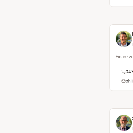
Finanzve
047
phi