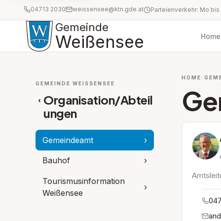
04713 2030
weissensee@ktn.gde.at
Gemeinde
Weißensee
Home
HOME
GEM
GEMEINDE WEISSENSEE
Ge
Organisation/Abteil
‹
ungen
Gemeindeamt
›
Bauhof
›
Amtslei
Tourismusinformation
›
Weißensee
047
and