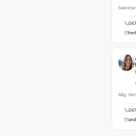
Sekretar
047
her
Allg. Ve
047
and