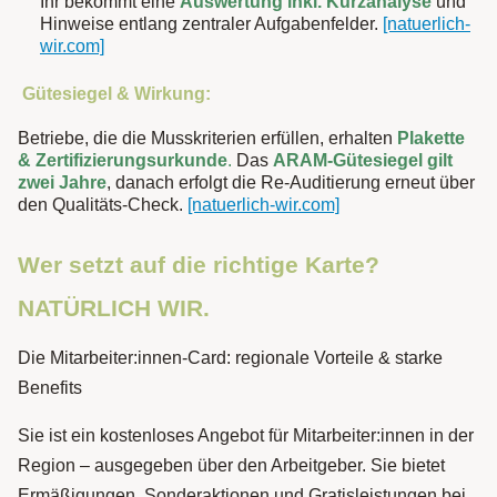
Ihr bekommt eine
Auswertung inkl. Kurzanalyse
und
Hinweise entlang zentraler Aufgabenfelder.
[natuerlich-
wir.com]
Gütesiegel & Wirkung:
Betriebe, die die Musskriterien erfüllen, erhalten
Plakette
& Zertifizierungsurkunde
.
Das
ARAM-Gütesiegel gilt
zwei Jahre
, danach erfolgt die Re-Auditierung erneut über
den Qualitäts-Check.
[natuerlich-wir.com]
Wer setzt auf die richtige Karte?
NATÜRLICH WIR.
Die Mitarbeiter:innen-Card: regionale Vorteile & starke
Benefits
Sie ist ein kostenloses Angebot für Mitarbeiter:innen in der
Region – ausgegeben über den Arbeitgeber. Sie bietet
Ermäßigungen, Sonderaktionen und Gratisleistungen bei