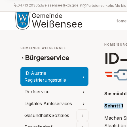
04713 2030
weissensee@ktn.gde.at
Gemeinde
Weißensee
Home
HOME
BÜR
GEMEINDE WEISSENSEE
ID-
Bürgerservice
‹
ID-Austria
›
Registrierungsstelle
Dorfservice
›
Sie möcht
Digitales Amtsservices
›
Schritt 1
Gesundheit&Soziales
›
Machen Sie
Unterpunkte aufklap
Staatsbürg