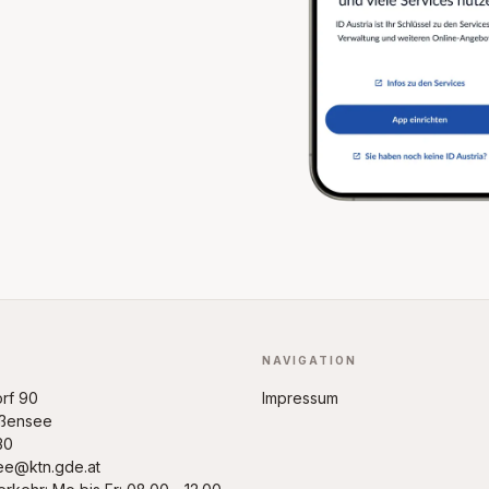
NAVIGATION
rf 90
Impressum
ßensee
30
ee@ktn.gde.at