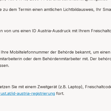
pen: Recyclinghof
e zu dem Termin einen amtlichen Lichtbildausweis, Ihr Smar
pen: Wirtschaft&Tourismus
en von uns einen ID Austria-Ausdruck mit Ihrem Freischal
pen: Service
 Ihre Mobiltelefonnummer der Behörde bekannt, um einen
tarbeiterin oder dem Behördenmitarbeiter mit. Der behördl
ssen.
tzen Sie mit einem Zweitgerät (z.B. Laptop), Freischaltco
rust.at/id-austria-registrierung
fort.