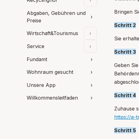
Recyclinghof
›
Unterpunkte aufklap
Bringen Si
Abgaben, Gebühren und
›
Preise
Schritt 2
Wirtschaft&Tourismus
›
Unterpunkte aufklap
Sie erhalt
Service
›
Unterpunkte aufklap
Schritt 3
Fundamt
›
Geben Sie
Wohnraum gesucht
›
Behördenmi
abgeschlo
Unsere App
›
Schritt 4
Willkommensleitfaden
›
Zuhause se
https://a-t
Schritt 5