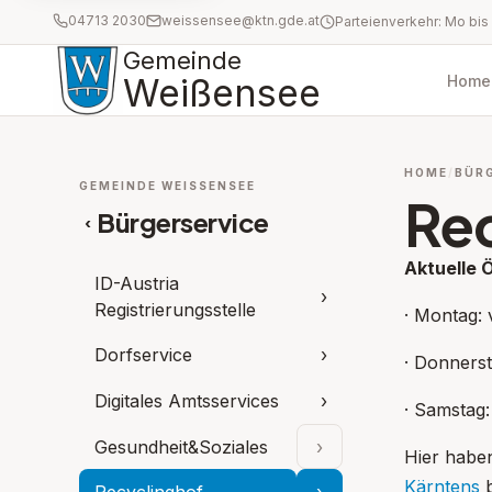
04713 2030
weissensee@ktn.gde.at
Gemeinde
Weißensee
Home
HOME
BÜR
GEMEINDE WEISSENSEE
Re
Bürgerservice
‹
Aktuelle 
ID-Austria
›
Registrierungsstelle
· Montag: 
Dorfservice
›
· Donnerst
Digitales Amtsservices
›
· Samstag:
Gesundheit&Soziales
›
Hier haben
Unterpunkte aufklap
Kärntens
b