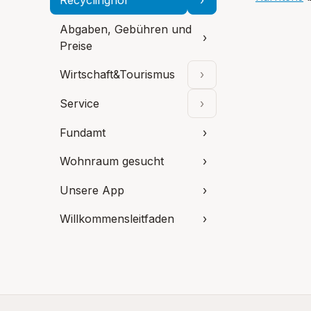
Recyclinghof
›
Unterpunkte aufklap
Abgaben, Gebühren und
›
Preise
Wirtschaft&Tourismus
›
Unterpunkte aufklap
Service
›
Unterpunkte aufklap
Fundamt
›
Wohnraum gesucht
›
Unsere App
›
Willkommensleitfaden
›