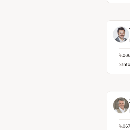
066
inf
067