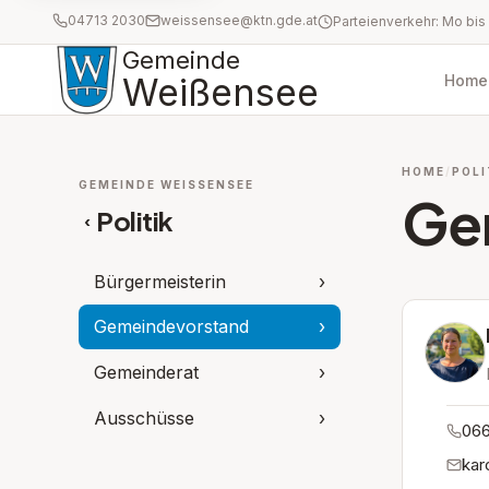
04713 2030
weissensee@ktn.gde.at
Gemeinde
Weißensee
Home
HOME
POLI
GEMEINDE WEISSENSEE
Ge
Politik
‹
Bürgermeisterin
›
Gemeindevorstand
›
Gemeinderat
›
Ausschüsse
›
066
kar