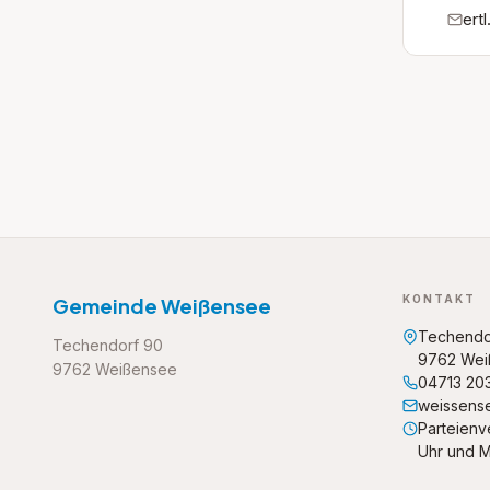
ert
KONTAKT
Gemeinde Weißensee
Techendo
Techendorf 90
9762 Wei
9762 Weißensee
04713 20
weissens
Parteienve
Uhr und M