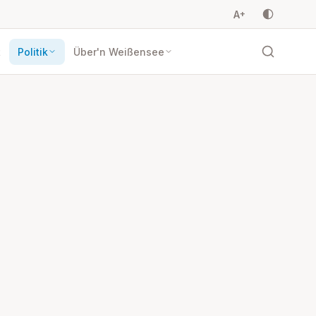
A
+
t
Politik
Über'n Weißensee