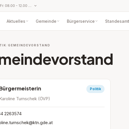
Parteienverkehr: Mo bis Fr: 08.00 - 12.00 Uhr und Mo und Do: 14.00 - 17.00 Uhr
Aktuelles
Gemeinde
Bürgerservice
Standesam
TIK
GEMEINDEVORSTAND
meindevorstand
Bürgermeisterin
Politik
Karoline Turnschek (ÖVP)
4 2263574
oline.turnschek@ktn.gde.at