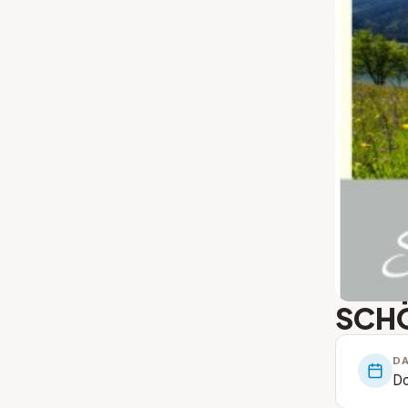
SCHÖ
D
Do