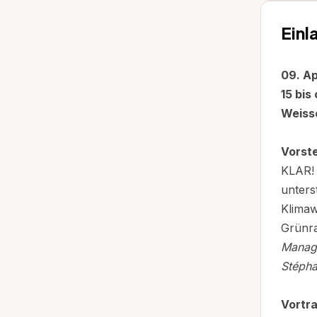
Einl
09. Ap
15 bis
Weiss
Vorst
KLAR! 
unters
Klimaw
Grünr
Manag
Stépha
Vortra