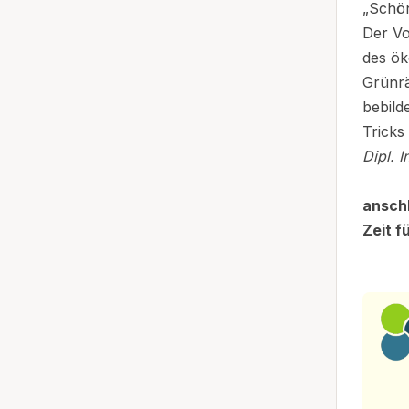
„Schön
Der Vo
des ök
Grünrä
bebild
Tricks
Dipl. 
ansch
Zeit f