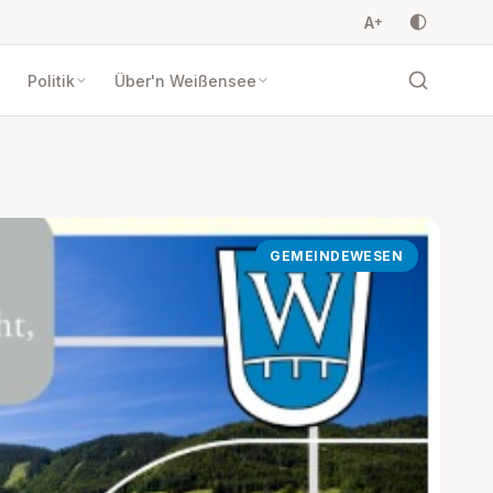
A
+
t
Politik
Über'n Weißensee
GEMEINDEWESEN