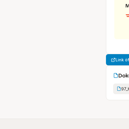
Link ö
Dok
97_