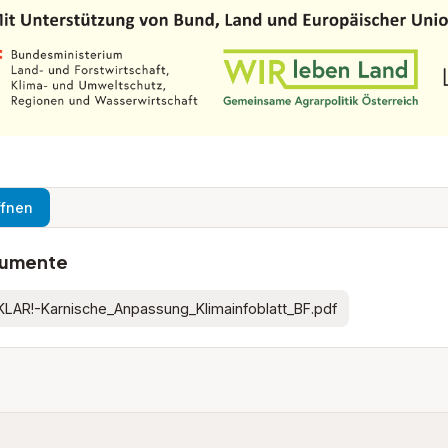
ffnen
umente
KLAR!-Karnische_Anpassung_Klimainfoblatt_BF.pdf