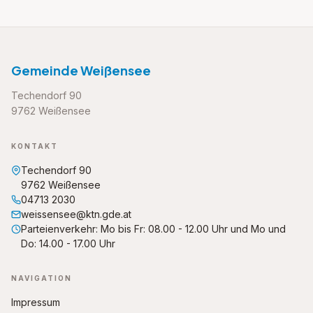
Inhalt nicht geladen
Dieser Inhalt wird von
Externer Inhalt
bereitgestellt.
Um ihn anzuzeigen, müssen Drittanbieter-Dienste
Gemeinde Weißensee
aktiviert werden.
Techendorf 90
Inhalt aktivieren
9762 Weißensee
Datenschutz
KONTAKT
Techendorf 90
9762 Weißensee
04713 2030
weissensee@ktn.gde.at
Parteienverkehr: Mo bis Fr: 08.00 - 12.00 Uhr und Mo und
Do: 14.00 - 17.00 Uhr
NAVIGATION
Impressum