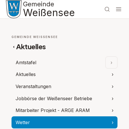
Gemeinde
Weißensee
GEMEINDE WEISSENSEE
Aktuelles
‹
Amtstafel
›
Unterpu
Aktuelles
›
Veranstaltungen
›
Jobbörse der Weißenseer Betriebe
›
Mitarbeiter Projekt - ARGE ARAM
›
Wetter
›