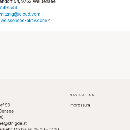
endorf 94, 9762 Weißensee
/1491544
rnitznig@icloud.vom
weissensee-aktiv.com
NAVIGATION
rf 90
Impressum
ßensee
30
ee@ktn.gde.at
rkehr: Mo bis Fr: 08.00 - 12.00