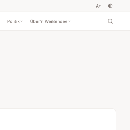
A
+
t
Politik
Über'n Weißensee