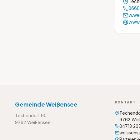
Tech
0660
w.we
www.
KONTAKT
Gemeinde Weißensee
Techendo
Techendorf 90
9762 Wei
9762 Weißensee
04713 20
weissens
Parteienve